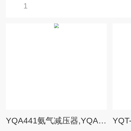
1
YQA441氨气减压器,YQA-441