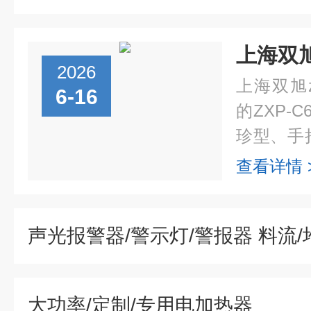
2026
上海双旭z
6-16
的ZXP-
珍型、手
传感器和
查看详情 
于测量各种
大功率/定制/专用电加热器