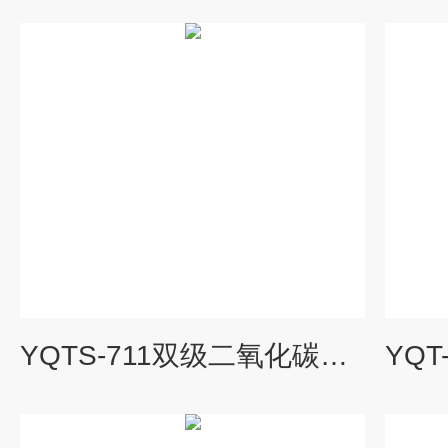
YQTS-711双级二氧化碳减压器,YQTS-711,YQTS711