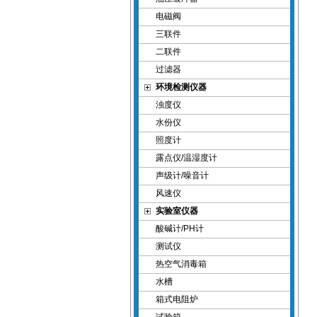
电磁阀
三联件
二联件
过滤器
环境检测仪器
浊度仪
水份仪
照度计
露点仪/温湿度计
声级计/噪音计
风速仪
实验室仪器
酸碱计/PH计
测试仪
热空气消毒箱
水槽
箱式电阻炉