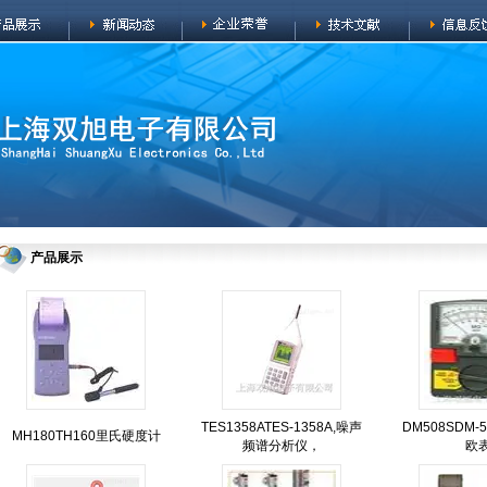
产品展示
TES1358ATES-1358A,噪声
DM508SDM-
MH180TH160里氏硬度计
频谱分析仪，
欧