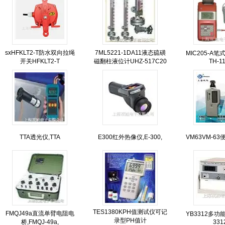
sxHFKLT2-T防水双向拉绳
7ML5221-1DA11液态硫磺
MIC205-A
开关HFKLT2-T
磁翻柱液位计UHZ-517C20
TH-1
TTA透光仪,TTA
E300红外热像仪,E-300,
VM63VM-6
TES1380KPH值测试仪可记
FMQJ49a直流单臂电阻电
YB3312多功
录型PH值计
桥,FMQJ-49a,
331