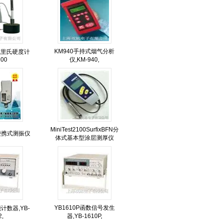
KM940手持式烟气分析
笔式里氏硬度计
100
仪,KM-940,
MiniTest2100SurfixBFN分
3便携式测振仪
体式基本型涂层测厚仪
YB1610P函数信号发生
能计数器,YB-
2,
器,YB-1610P,