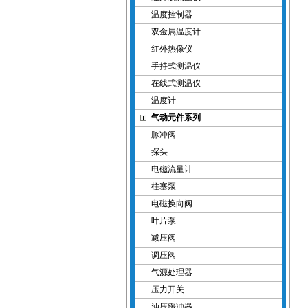
温度控制器
双金属温度计
红外热像仪
手持式测温仪
在线式测温仪
温度计
气动元件系列
脉冲阀
探头
电磁流量计
柱塞泵
电磁换向阀
叶片泵
减压阀
调压阀
气源处理器
压力开关
油压缓冲器