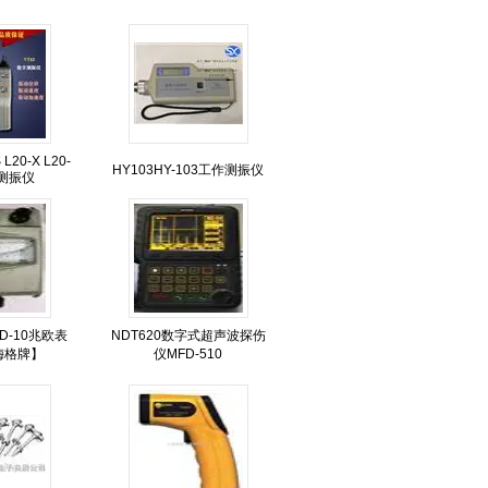
 L20-X L20-
HY103HY-103工作测振仪
P测振仪
1D-10兆欧表
NDT620数字式超声波探伤
梅格牌】
仪MFD-510