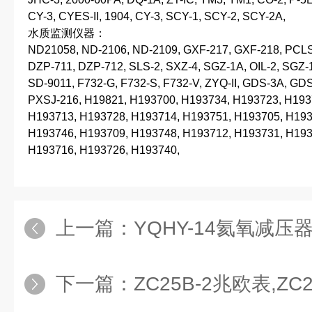
CY-3, CYES-II, 1904, CY-3, SCY-1, SCY-2, SCY-2A,
水质监测仪器：
ND21058, ND-2106, ND-2109, GXF-217, GXF-218, PCLS
DZP-711, DZP-712, SLS-2, SXZ-4, SGZ-1A, OIL-2, SGZ-
SD-9011, F732-G, F732-S, F732-V, ZYQ-II, GDS-3A, GD
PXSJ-216, H19821, H193700, H193734, H193723, H193
H193713, H193728, H193714, H193751, H193705, H193
H193746, H193709, H193748, H193712, H193731, H193
H193716, H193726, H193740,
上一篇：
YQHY-14氦氧减压器
下一篇：
ZC25B-2兆欧表,ZC2