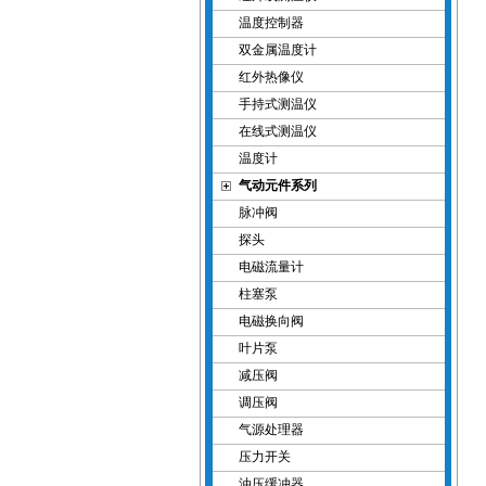
温度控制器
双金属温度计
红外热像仪
手持式测温仪
在线式测温仪
温度计
气动元件系列
脉冲阀
探头
电磁流量计
柱塞泵
电磁换向阀
叶片泵
减压阀
调压阀
气源处理器
压力开关
油压缓冲器