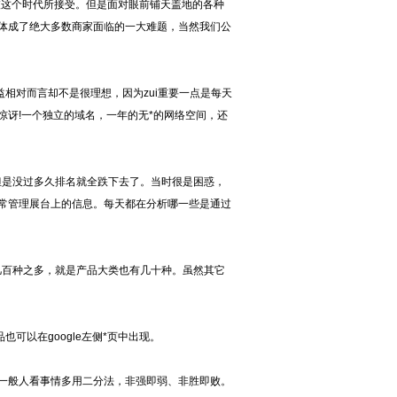
被这个时代所接受。但是面对眼前铺天盖地的各种
体成了绝大多数商家面临的一大难题，当然我们公
益相对而言却不是很理想，因为zui重要一点是每天
惊讶
!
一个独立
的域名，一年的无*的网络空间，还
但是没过多久排名就全跌下去了。当时很是困惑，
常管理展台上的信息。每天都在分析哪一些是通过
几百种之多，就是产品大类也有几十种。虽然其它
可以在google左侧*页中出现。
。一般人看事情多用二分法，非强即弱、非胜即败。