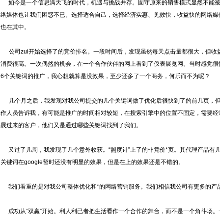
如今是一个信息满天飞的时代，机遇与挑战并存。固守原来的销售模式显然不能
网络媒体也让我们困惑不已。选择适合自己，选择经济实惠、见效快，收益快的网络媒
司也在其中。
公司zui开始选择了的竞价排名。一段时间后，发现虽然每天点击量都很大，但收
的消费很高。一次偶然的机会，在一个合作伙伴的网上看到了仪表展览网。当时感觉很
给6个关键词的推广，我心想就算是没效果，至少还多了一个商务，何乐而不为呢？
几个月之后，我发现对我公司提交的几个关键词做了优化后很快到了的前几页，
工作人员告诉我，有可能是推广的时间相对较短，在搜索引擎中的位置不固定，需要经
易展过来的客户，他们又是通过哪些关键词找到了我们。
又过了几周，我发现了几个意外收获。“照度计”上了的非竟价*页。其代理产品有
的关键词在google暂时还没有明显的效果，但是在上的效果还是不错的。
我们看重的是对我公司整体优化和*的网络营销服务。我们相信我公司有更多的产品也
成功从“双嬴”开始。利人利已者把生活看作一个合作的舞台，而不是一个角斗场