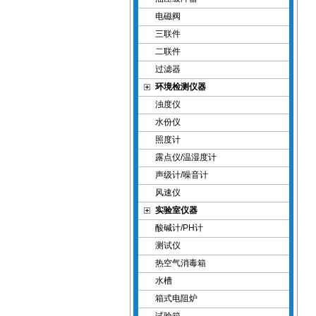
电磁阀
三联件
二联件
过滤器
环境检测仪器
浊度仪
水份仪
照度计
露点仪/温湿度计
声级计/噪音计
风速仪
实验室仪器
酸碱计/PH计
测试仪
热空气消毒箱
水槽
箱式电阻炉